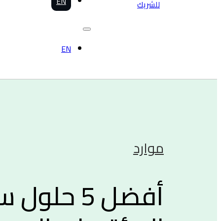
EN
للشريك
EN
موارد
أفضل 5 حل